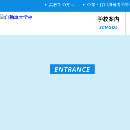
高校生の方へ
企業・採用担当者の皆
学校案内
SCHOOL
施設・設備
Facility
技術を身に付けることができる機器、設備を完備！
第１実習場
SCHOOL
COURSE
CAMPUS LIFE
CAREER
ENTRANCE
ハイテク機器を駆使しながら、
高度なテクニックをスマートにマスター
トータルチェック・システムをはじめ、車検場に匹敵する
本校が誇るこのシステムは、エンジン自動診断機であるア
ので、高度なテクニックを身につけるには充分な設備です
大型でヘビー級の機材も多いから
エレベーターやリフトを完備
限られた授業時間を有効に使うために、実習場にはクルマ
第２実習場