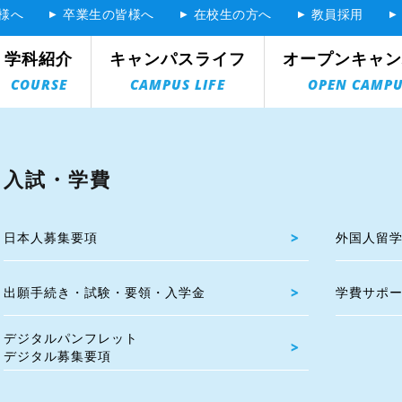
様へ
卒業生の皆様へ
在校生の方へ
教員採用
学科紹介
キャンパスライフ
オープンキャン
COURSE
CAMPUS LIFE
OPEN CAMPU
学校案内
学科紹介
キャンパスライフ
就職・資格
入試・学費
カードクター
カードク
>
>
>
>
>
第一自動車大学校の魅力
学生の１日＆年間スケジュール
国家資格・取得可能資格
日本人募集要項
ご挨拶・
在校生の
就職支援
外国人留
一級整備士コース
二級整備
ほどハイグレードな設備を整備、主に車体やエンジン全体
カードクター
ナライザーや、電気の流れをチェックするエンジンスコー
>
>
>
>
>
施設・設備
学生寮
活躍する卒業生
出願手続き・試験・要領・入学金
教員紹介
学費サポ
留学生ベーシックコース
。
デジタルパンフレット
>
>
アクセス
グループ
デジタル募集要項
や部品などの機材搬入用として大型エレベーターやフォー