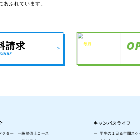
にあふれています。
O
料請求
毎月
楽しい
>
イベントを
開催中！
GUIDE
介
キャンパスライフ
ドクター 一級整備士コース
学生の１日＆年間スケ