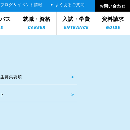
ブログ＆イベント情報
よくあるご質問
お問い合わせ
パス
就職・資格
入試・学費
資料請求
S
CAREER
ENTRANCE
GUIDE
ター
>
>
>
>
>
教育指針
声
・就職実績
学生募集要項
士コース
の構成など、ハード面の授業に用いられています。
プ、車体を持ち上げるトータスリフトなどが組み込まれたも
>
>
ート
>
校紹介
クリフトを完備しています。