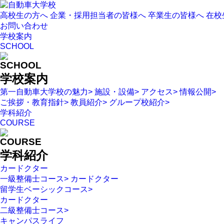
高校生の方へ
企業・採用担当者の皆様へ
卒業生の皆様へ
在校
お問い合わせ
学校案内
SCHOOL
SCHOOL
学校案内
第一自動車大学校の魅力
>
施設・設備
>
アクセス
>
情報公開
>
ご挨拶・教育指針
>
教員紹介
>
グループ校紹介
>
学科紹介
COURSE
COURSE
学科紹介
カードクター
一級整備士コース
>
カードクター
留学生ベーシックコース
>
カードクター
二級整備士コース
>
キャンパスライフ