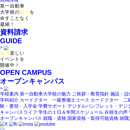
第一自動車
大学校の
魅力
を
余すことなく
凝縮！
資料請求
GUIDE
>
毎月
楽しい
イベントを
開催中！
OPEN CAMPUS
オープンキャンパス
>
学校案内
第一自動車大学校の魅力
ご挨拶・教育指針
施設・設
学科紹介
カードクター 一級整備士コース
カードクター 二
験・要領・入学金
学費サポート
デジタルパンフレット・デジ
キャンパスライフ
学生の１日＆年間スケジュール
在校生の声
オープンキャンパス
就職・資格
国家資格・取得可能資格
就職