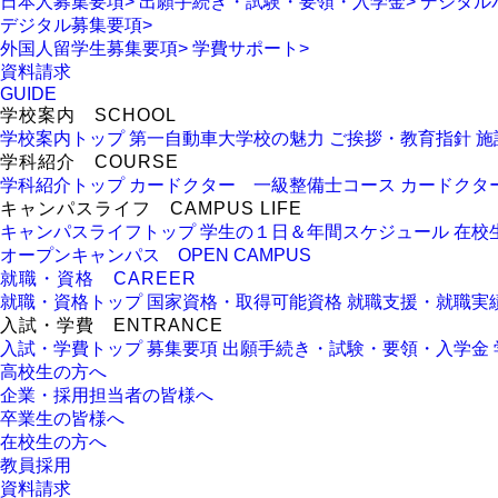
日本人募集要項
>
出願手続き・試験・要領・入学金
>
デジタル
デジタル募集要項
>
外国人留学生募集要項
>
学費サポート
>
資料請求
GUIDE
学校案内
SCHOOL
学校案内トップ
第一自動車大学校の魅力
ご挨拶・教育指針
施
学科紹介
COURSE
学科紹介トップ
カードクター 一級整備士コース
カードクタ
キャンパスライフ
CAMPUS LIFE
キャンパスライフトップ
学生の１日＆年間スケジュール
在校
オープンキャンパス
OPEN CAMPUS
就職・資格
CAREER
就職・資格トップ
国家資格・取得可能資格
就職支援・就職実
入試・学費
ENTRANCE
入試・学費トップ
募集要項
出願手続き・試験・要領・入学金
高校生の方へ
企業・採用担当者の皆様へ
卒業生の皆様へ
在校生の方へ
教員採用
資料請求