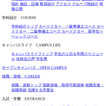
指針
施設・設備
教員紹介
アクセス
グループ校紹介
情
報公開
学科紹介
COURSE
学科紹介トップ
カードクター 一級整備士コース
カー
ドクター 二級整備士コース
カードクター 留学生ベ
ーシックコース
キャンパスライフ
CAMPUS LIFE
キャンパスライフトップ
学生の１日＆年間スケジュー
ル
在校生の声
学生寮
オープンキャンパス
OPEN CAMPUS
就職・資格
CAREER
就職・資格トップ
国家資格・取得可能資格
就職支援・
就職実績
活躍する卒業生
入試・学費
ENTRANCE