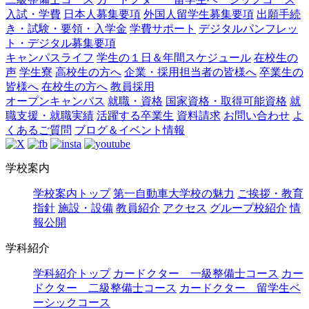
入試・学費
日本人募集要項
外国人留学生募集要項
出願手続
き・試験・要領・入学金
学費サポート
デジタルパンフレッ
ト・デジタル募集要項
キャンパスライフ
学生の１日＆年間スケジュール
在校生の
声
学生寮
高校生の方へ
企業・採用担当者の皆様へ
卒業生の
皆様へ
在校生の方へ
教員採用
オープンキャンパス
就職・資格
国家資格・取得可能資格
就
職支援・就職実績
活躍する卒業生
資料請求
お問い合わせ
よ
くあるご質問
ブログ＆イベント情報
学校案内
学校案内トップ
第一自動車大学校の魅力
ご挨拶・教育
指針
施設・設備
教員紹介
アクセス
グループ校紹介
情
報公開
学科紹介
学科紹介トップ
カードクター 一級整備士コース
カー
ドクター 二級整備士コース
カードクター 留学生ベ
ーシックコース