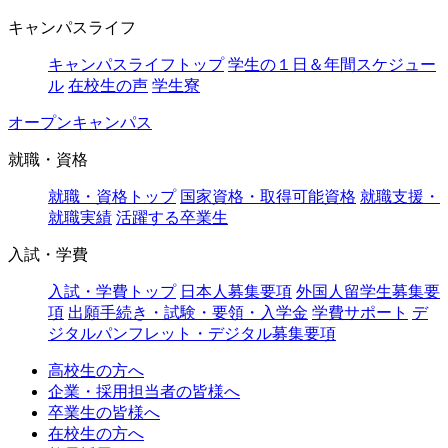
キャンパスライフ
キャンパスライフトップ
学生の１日＆年間スケジュー
ル
在校生の声
学生寮
オープンキャンパス
就職・資格
就職・資格トップ
国家資格・取得可能資格
就職支援・
就職実績
活躍する卒業生
入試・学費
入試・学費トップ
日本人募集要項
外国人留学生募集要
項
出願手続き・試験・要領・入学金
学費サポート
デ
ジタルパンフレット・デジタル募集要項
高校生の方へ
企業・採用担当者の皆様へ
卒業生の皆様へ
在校生の方へ