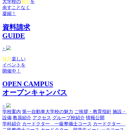
大学校の
魅力
を
余すことなく
凝縮！
資料請求
GUIDE
>
毎月
楽しい
イベントを
開催中！
OPEN CAMPUS
オープンキャンパス
>
学校案内
第一自動車大学校の魅力
ご挨拶・教育指針
施設・
設備
教員紹介
アクセス
グループ校紹介
情報公開
学科紹介
カードクター 一級整備士コース
カードクター
二級整備士コース
カードクター 留学生ベーシックコース